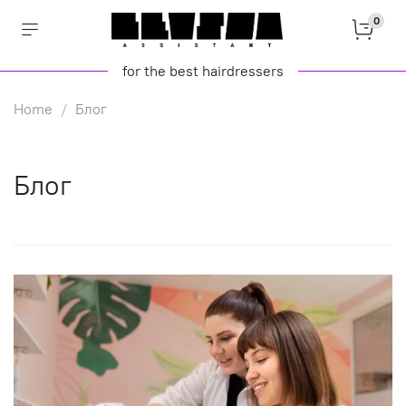
0
for the best hairdressers
Home
Блог
Блог