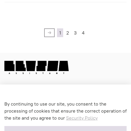
1
2
3
4
Menu 1
By continuing to use our site, you consent to the
processing of cookies that ensure the correct operation of
the site and you agree to our
Security Policy
Menu 2